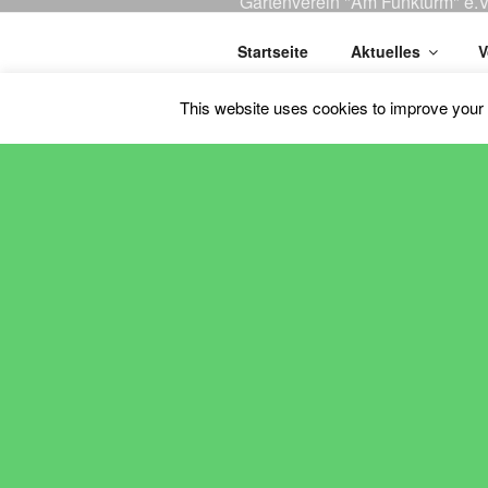
Gartenverein "Am Funkturm" e.V
Startseite
Aktuelles
V
Kontakt
This website uses cookies to improve your e
Schaukasten