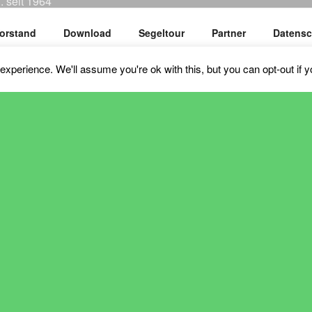
. seit 1964
orstand
Download
Segeltour
Partner
Datensc
xperience. We'll assume you're ok with this, but you can opt-out if 