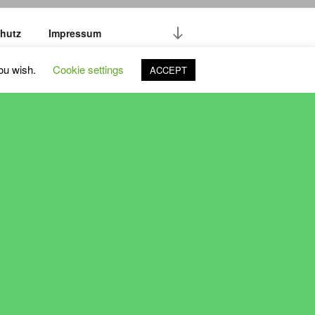
hutz
Impressum
you wish.
Cookie settings
ACCEPT
Sommerfest 2026 07. & 08. August. Weiter In
..Vorstand ..