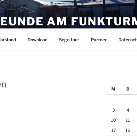
EUNDE AM FUNKTUR
. seit 1964
orstand
Download
Segeltour
Partner
Datensch
en
M
D
3
4
10
11
17
18