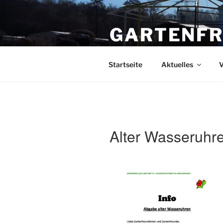
Zum
Inhalt
GARTENFR
springen
Gartenverein "Am Funkturm" e.V
Startseite
Aktuelles
V
Alter Wasseruhr