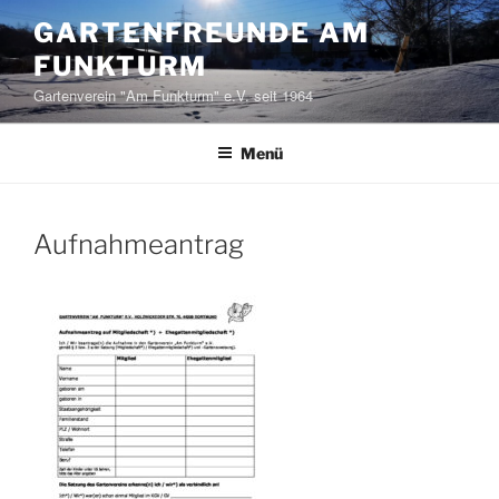
Zum
GARTENFREUNDE AM
Inhalt
FUNKTURM
springen
Gartenverein "Am Funkturm" e.V. seit 1964
Menü
Aufnahmeantrag