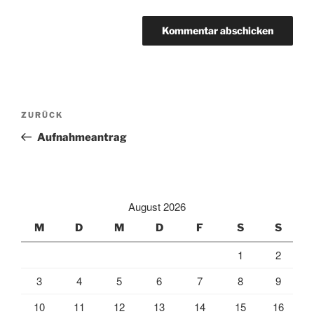
Beitragsnavigation
Vorheriger
ZURÜCK
Beitrag
Aufnahmeantrag
August 2026
M
D
M
D
F
S
S
1
2
3
4
5
6
7
8
9
10
11
12
13
14
15
16