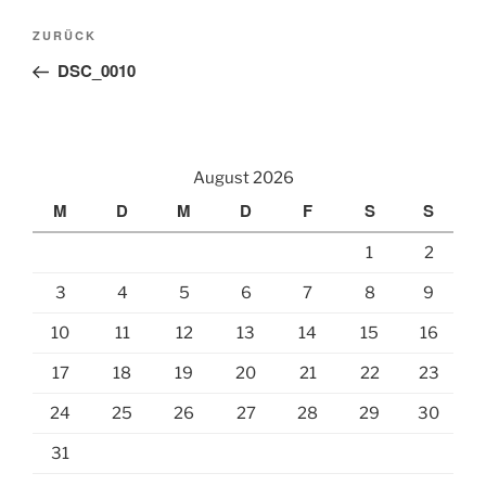
Beitragsnavigation
Vorheriger
ZURÜCK
Beitrag
DSC_0010
August 2026
M
D
M
D
F
S
S
1
2
3
4
5
6
7
8
9
10
11
12
13
14
15
16
17
18
19
20
21
22
23
24
25
26
27
28
29
30
31