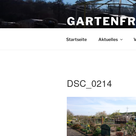
Zum
Inhalt
GARTENFR
springen
Gartenverein "Am Funkturm" e.V
Startseite
Aktuelles
V
DSC_0214