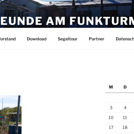
EUNDE AM FUNKTUR
. seit 1964
orstand
Download
Segeltour
Partner
Datensch
M
D
3
4
10
11
17
18