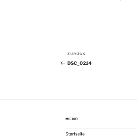
Beitragsnavigation
Vorheriger
ZURÜCK
Beitrag
DSC_0214
MENÜ
Startseite