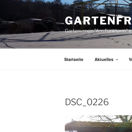
Zum
Inhalt
GARTENFR
springen
Gartenverein "Am Funkturm" e.V
Startseite
Aktuelles
V
DSC_0226