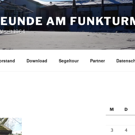
EUNDE AM FUNKTUR
. seit 1964
orstand
Download
Segeltour
Partner
Datensc
M
D
3
4