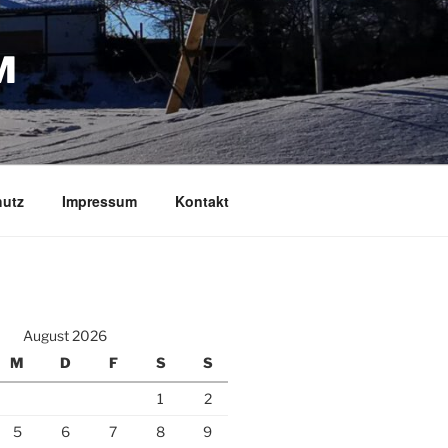
M
hutz
Impressum
Kontakt
August 2026
M
D
F
S
S
1
2
5
6
7
8
9