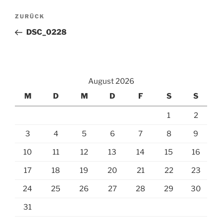
Beitragsnavigation
Vorheriger
ZURÜCK
Beitrag
DSC_0228
August 2026
M
D
M
D
F
S
S
1
2
3
4
5
6
7
8
9
10
11
12
13
14
15
16
17
18
19
20
21
22
23
24
25
26
27
28
29
30
31