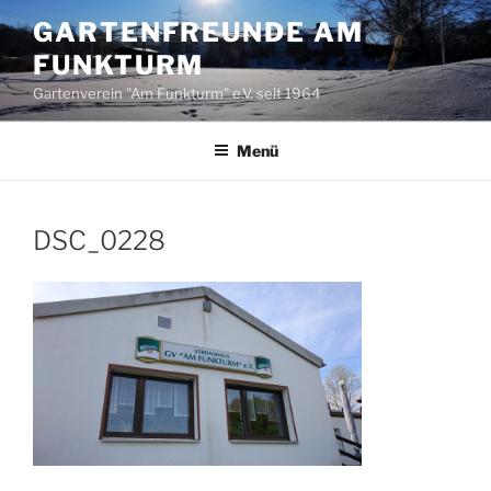
Zum
GARTENFREUNDE AM
Inhalt
FUNKTURM
springen
Gartenverein "Am Funkturm" e.V. seit 1964
Menü
DSC_0228