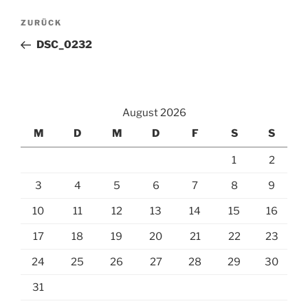
Beitragsnavigation
Vorheriger
ZURÜCK
Beitrag
DSC_0232
August 2026
M
D
M
D
F
S
S
1
2
3
4
5
6
7
8
9
10
11
12
13
14
15
16
17
18
19
20
21
22
23
24
25
26
27
28
29
30
31