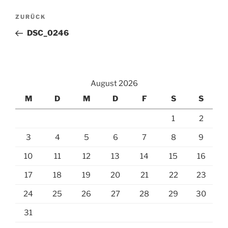
Beitragsnavigation
Vorheriger
ZURÜCK
Beitrag
DSC_0246
August 2026
M
D
M
D
F
S
S
1
2
3
4
5
6
7
8
9
10
11
12
13
14
15
16
17
18
19
20
21
22
23
24
25
26
27
28
29
30
31