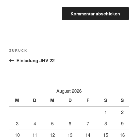
Beitragsnavigation
Vorheriger
ZURÜCK
Beitrag
Einladung JHV 22
August 2026
M
D
M
D
F
S
S
1
2
3
4
5
6
7
8
9
10
11
12
13
14
15
16