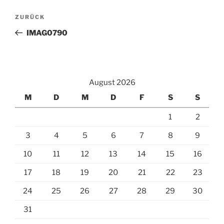
Beitragsnavigation
Vorheriger
ZURÜCK
Beitrag
IMAG0790
August 2026
M
D
M
D
F
S
S
1
2
3
4
5
6
7
8
9
10
11
12
13
14
15
16
17
18
19
20
21
22
23
24
25
26
27
28
29
30
31