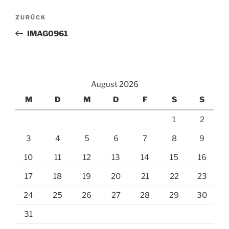
Beitragsnavigation
Vorheriger
ZURÜCK
Beitrag
IMAG0961
August 2026
M
D
M
D
F
S
S
1
2
3
4
5
6
7
8
9
10
11
12
13
14
15
16
17
18
19
20
21
22
23
24
25
26
27
28
29
30
31