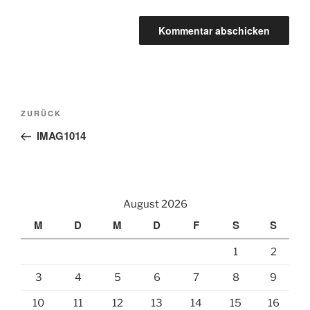
Beitragsnavigation
Vorheriger
ZURÜCK
Beitrag
IMAG1014
August 2026
M
D
M
D
F
S
S
1
2
3
4
5
6
7
8
9
10
11
12
13
14
15
16