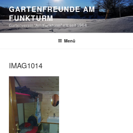
Zum
GARTENFREUNDE AM
Inhalt
FUNKTURM
springen
Gartenverein "Am Funkturm" e.V. seit 1964
Menü
IMAG1014